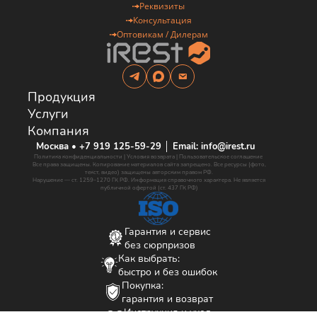
Реквизиты
Консультация
Оптовикам / Дилерам
Продукция
Услуги
Компания
Москва • +7 919 125-59-29 │ Email: info@irest.ru
Политика конфиденциальности | Условия возврата | Пользовательское соглашение
Все права защищены. Копирование материалов сайта запрещено. Все ресурсы (фото,
текст, видео) защищены авторским правом РФ.
Нарушение — ст. 1259–1270 ГК РФ. Информация справочного характера. Не является
публичной офертой (ст. 437 ГК РФ)
Гарантия и сервис
без сюрпризов
Как выбрать:
быстро и без ошибок
Покупка:
гарантия и возврат
Инструкция и уход