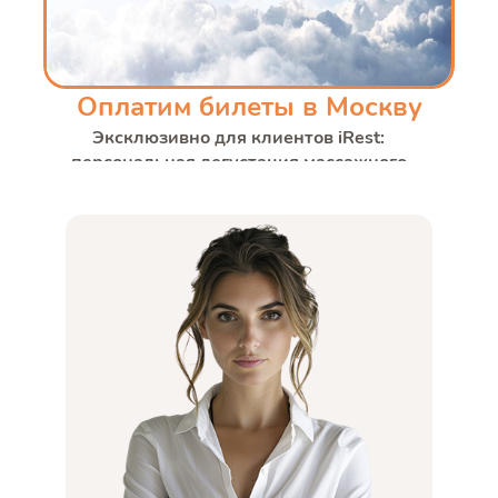
Оплатим билеты в Москву
Эксклюзивно для клиентов iRest:
персональная дегустация массажного
кресла в Москве с компенсируемой
поездкой.
При покупке массажного кресла
компенсируем транспорт и такси.
Индивидуальное обслуживание и
приоритетные условия — по
предварительной записи.
Подробнее об услуге