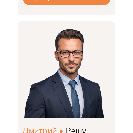
Дмитрий •
Решу